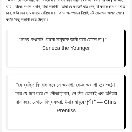
“অভাগা যে দিকে যায়, নদী শুকিয়ে যায়” এইটা বহুল প্রচলিত একটি বাংলা প্রবাদ। সত্যিই
তাই। যাদের কপাল খারাপ, যারা অভাগা—তারা যে কাজেই হাত দেন, যা করতে চান বা পেতে
চান, সেটা যেন হাত ফসকে বেরিয়ে যায়। এমন অভাগাদের নিয়েই এই সেকশনে আমরা শেয়ার
করছি কিছু অভাগা নিয়ে উক্তি।
“ভাগ্য কখনোই কোনো মানুষকে জ্ঞানী করে তোলে না।” —
Seneca the Younger
“যে ব্যক্তি বিশ্বাস করে সে অভাগা, সে-ই অভাগা হয়ে ওঠে।
আর যে মনে করে সে সৌভাগ্যবান, সে ঠিক তেমনই এক দুনিয়ায়
বাস করে, যেখানে বিশ্বাসভরা, উদার মানুষে পূর্ণ।” — Chris
Prentiss