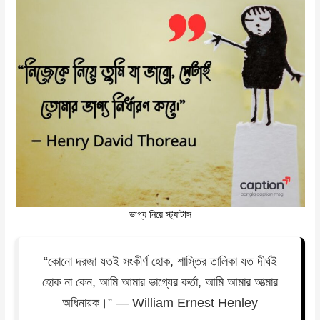
ভাগ্য নিয়ে স্ট্যাটাস
“কোনো দরজা যতই সংকীর্ণ হোক, শাস্তির তালিকা যত দীর্ঘই
হোক না কেন, আমি আমার ভাগ্যের কর্তা, আমি আমার আত্মার
অধিনায়ক।” — William Ernest Henley