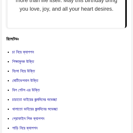
more than life itself. May this birthday bring
you love, joy, and all your heart desires.
রিলেটেডঃ
চা নিয়ে ক্যাপশন
শিক্ষামূলক উক্তি
হিংসা নিয়ে উক্তি
মোটিভেশনাল উক্তি
বিল গেটস এর উক্তি
চাচাতো ভাইয়ের জন্মদিনের শুভেচ্ছা
খালাতো ভাইয়ের জন্মদিনের শুভেচ্ছা
প্রোফাইল পিক ক্যাপশন
শাড়ি নিয়ে ক্যাপশন