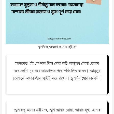
জন্মদিনের শুভেচ্ছা ও দোয়া স্ত্রীকে
আজকের এই স্পেশাল দিনে দোয়া করি আল্লাহ যেনো তোমার
দুঃখ-দুর্দশা দূর করে জান্নাতের পথে পরিচালিত করেন। আমৃত্যু
তোমাকে আমার জীবনসঙ্গিনী করে রাখেন। জন্মদিন মোবারক বউ।
তুমি শুধু আমার স্ত্রী নও, তুমি আমার দোয়া, আমার সুখ, আমার