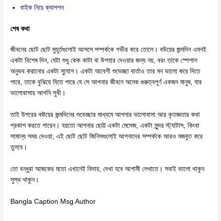
বাইক নিয়ে ক্যাপশন
শেষ কথা
জীবনের ছোট ছোট মুহূর্তগুলোই আসলে সম্পর্ককে গভীর করে তোলে। বউয়ের জন্মদিন এমনই
একটা বিশেষ দিন, যেটা শুধু কেক কাটা বা উপহার দেওয়ার জন্য নয়, বরং তাকে স্পেশাল
অনুভব করানোর একটা সুযোগ। একটা আবেগী শুভেচ্ছা বার্তাও তার মন ভালো করে দিতে
পারে, তাকে বুঝিয়ে দিতে পারে যে সে আপনার জীবনে অনেক গুরুত্বপূর্ণ একজন মানুষ, যার
ভালোবাসায় আপনি সুখী।
তাই উপরের বঊয়ের জন্মদিনের শুভেচ্ছার মাধ্যমে আপনার ভালোবাসা আর কৃতজ্ঞতার কথা
প্রকাশ করতে পারেন। হয়তো আপনার ছোট্ট একটা মেসেজ, একটা সুন্দর স্ট্যাটাস, কিংবা
সামান্য সময় দেওয়া, এই ছোট ছোট জিনিসগুলোই আপনাদের সম্পর্ককে আরও মজবুত করে
তুলবে।
তো বন্ধুরা আজকের মতো এখানেই বিদায়, দেখা হবে আগামী লেখাতে। সবাই ভালো থাকুন
সুস্থ থাকুন।
Bangla Caption Msg Author