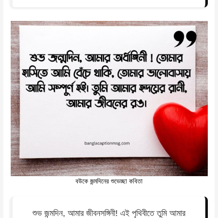
বউকে জন্মদিনের শুভেচ্ছা কবিতা
শুভ জন্মদিন, আমার জীবনসঙ্গিনী! এই পৃথিবীতে তুমি আমার