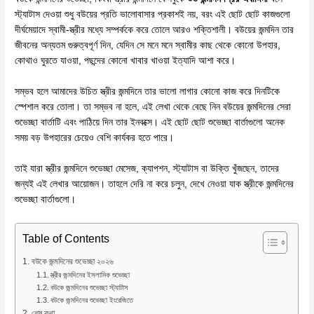
স্ট্যাটাস দেওয়া শুধু বউয়ের প্রতি ভালোবাসার প্রকাশই নয়, বরং এই ছোট ছোট কাজগুলো
দীর্ঘমেয়াদে স্বামী-স্ত্রীর মধ্যে সম্পর্ককে করে তোলে আরও শক্তিশালী। বউয়ের জন্মদিন তার
জীবনের অন্যতম গুরুত্বপূর্ণ দিন, যেদিন সে মনে মনে স্বামীর কাছ থেকে কোনো উপহার,
কোথাও ঘুরতে যাওয়া, পছন্দের কোনো খাবার খাওয়া ইত্যাদি আশা করে।
সম্ভব হলে আমাদের উচিত স্ত্রীর জন্মদিনে তার ভালো লাগার কোনো কাজ করে দিনটিকে
স্পেশাল করে তোলা। তা সম্ভব না হলে, এই লেখা থেকে বেছে নিন বউয়ের জন্মদিনের সেরা
শুভেচ্ছা বার্তাটি এবং পাঠিয়ে দিন তার ইনবক্সে। এই ছোট ছোট শুভেচ্ছা বার্তাগুলো অনেক
সময় বড় উপহারের চেয়েও বেশি কার্যকর হতে পারে।
তাই যারা স্ত্রীর জন্মদিনে শুভেচ্ছা মেসেজ, ক্যাপশন, স্ট্যাটাস বা উক্তি খুঁজছেন, তাদের
জন্যই এই লেখার আয়োজন। তাহলে দেরি না করে চলুন, দেখে নেওয়া যাক স্ত্রীকে জন্মদিনের
শুভেচ্ছা বার্তাগুলো।
Table of Contents
বউকে জন্মদিনের শুভেচ্ছা ২০২৬
স্ত্রীর জন্মদিনের ইসলামিক শুভেচ্ছা
বউকে জন্মদিনের শুভেচ্ছা স্ট্যাটাস
বউকে জন্মদিনের শুভেচ্ছা ইংরেজিতে
শেষ কথা