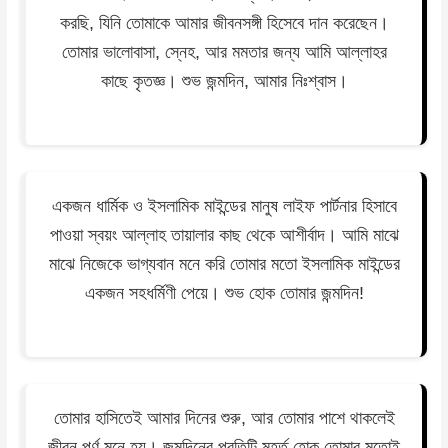
করছি, যিনি তোমাকে আমার জীবনসঙ্গী হিসেবে দান করেছেন।
তোমার ভালোবাসা, স্নেহ, আর মমতার জন্য আমি আল্লাহর
কাছে কৃতজ্ঞ। শুভ জন্মদিন, আমার নিঃশ্বাস।
একজন ধার্মিক ও ইসলামিক মাইন্ডের মানুষ লাইফ পার্টনার হিসাবে
পাওয়া স্বয়ং আল্লাহ তায়ালার কাছ থেকে আশীর্বাদ। আমি মাঝে
মাঝে নিজেকে ভাগ্যবান মনে করি তোমার মতো ইসলামিক মাইন্ডের
একজন সহধর্মিণী পেয়ে। শুভ হোক তোমার জন্মদিন!
তোমার হাসিতেই আমার দিনের শুরু, আর তোমার পাশে থাকলেই
জীবন পূর্ণ মনে হয়। জন্মদিনের প্রতিটি মুহূর্ত হোক তোমার মতোই