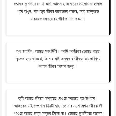
তোমার জন্মদিনে দোয়া করি, আল্লাহ আমাদের ভালোবাসা হালাল
পথে রাখুন, দাম্পত্য জীবন বরকতময় করুন, আর জান্নাতে
একসঙ্গে বসবাসের তৌফিক দান করুন।
শুভ জন্মদিন, আমার সহধর্মিণী। আমি আজীবন তোমার কাছে
কৃতজ্ঞ হয়ে থাকবো, আমার এই অন্ধকার জীবনে আলো নিয়ে
আমার জীবন আসার জন্য।
তুমি আমার জীবনে ঈশ্বরের দেওয়া সবচেয়ে বড় উপহার।
আজকের এই স্পেশাল দিনটা ছাড়া তোমার মতো এখন জীবনসঙ্গী
পাওয়া আমার জন্য সম্ভব ছিলো না। তোমার জন্মদিনের অনেক