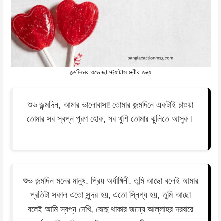
জন্মদিনের শুভেচ্ছা স্ট্যাটাস স্ত্রীর জন্য
শুভ জন্মদিন, আমার ভালোবাসা! তোমার জন্মদিনে একটাই চাওয়া
তোমার সব স্বপ্ন পূরণ হোক, সব খুশি তোমার ঝুলিতে আসুক।
শুভ জন্মদিন মনের মানুষ, প্রিয় অর্ধাঙ্গিনী, তুমি আছো বলেই আমার
প্রতিটা সকাল এতো সুন্দর হয়, এতো স্নিগ্ধ হয়, তুমি আছো
বলেই আমি স্বপ্ন দেখি, বেছে থাকার জন্যে আল্লাহর দরবারে