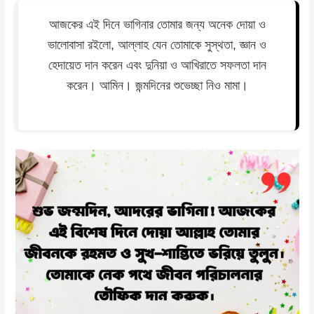
আজকের এই দিনে ভাগিনার তোমার জন্য অনেক দোয়া ও
ভালোবাসা রইলো, আল্লাহ যেন তোমাকে সুস্থতা, জ্ঞান ও
হেদায়েত দান করেন এবং দুনিয়া ও আখিরাতে সফলতা দান
করেন। আমিন। জন্মদিনের শুভেচ্ছা নিও মামা।