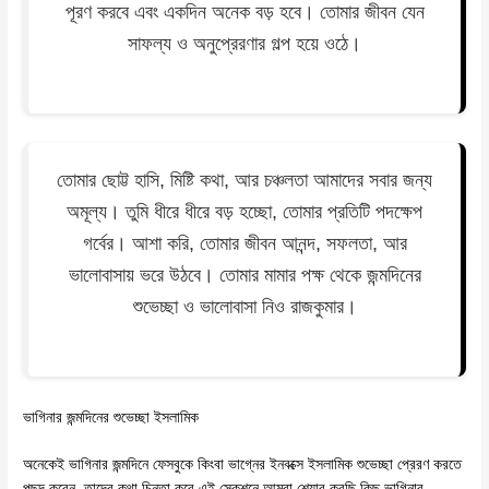
পূরণ করবে এবং একদিন অনেক বড় হবে। তোমার জীবন যেন
সাফল্য ও অনুপ্রেরণার গল্প হয়ে ওঠে।
তোমার ছোট্ট হাসি, মিষ্টি কথা, আর চঞ্চলতা আমাদের সবার জন্য
অমূল্য। তুমি ধীরে ধীরে বড় হচ্ছো, তোমার প্রতিটি পদক্ষেপ
গর্বের। আশা করি, তোমার জীবন আনন্দ, সফলতা, আর
ভালোবাসায় ভরে উঠবে। তোমার মামার পক্ষ থেকে জন্মদিনের
শুভেচ্ছা ও ভালোবাসা নিও রাজকুমার।
ভাগিনার জন্মদিনের শুভেচ্ছা ইসলামিক
অনেকেই ভাগিনার জন্মদিনে ফেসবুকে কিংবা ভাগ্নের ইনবক্সে ইসলামিক শুভেচ্ছা প্রেরণ করতে
পছন্দ করেন, তাদের কথা চিন্তা করে এই সেকশনে আমরা শেয়ার করছি কিছু ভাগিনার