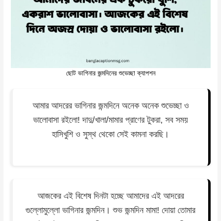
ছোট ভাগিনার জন্মদিনের শুভেচ্ছা ক্যাপশন
আমার আদরের ভাগিনার জন্মদিনে অনেক অনেক শুভেচ্ছা ও
ভালোবাসা রইলো! দাদু/খালা/মামার প্রাণের টুকরা, সব সময়
হাসিখুশি ও সুস্থ থেকো সেই কামনা করছি।
আজকের এই বিশেষ দিনটা হচ্ছে আমাদের এই আদরের
গুল্লোমুল্লো ভাগিনার জন্মদিন। শুভ জন্মদিন মামা! দোয়া তোমার