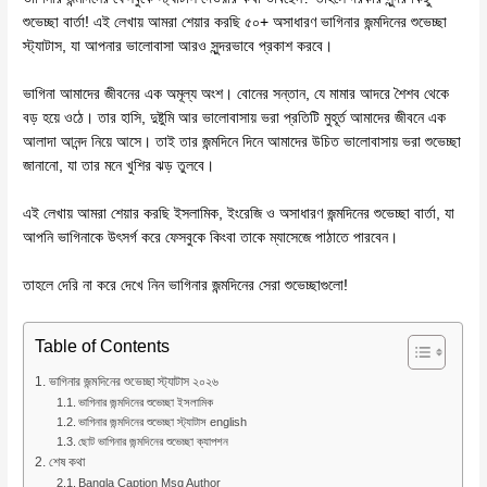
শুভেচ্ছা বার্তা! এই লেখায় আমরা শেয়ার করছি ৫০+ অসাধারণ ভাগিনার জন্মদিনের শুভেচ্ছা
স্ট্যাটাস, যা আপনার ভালোবাসা আরও সুন্দরভাবে প্রকাশ করবে।
ভাগিনা আমাদের জীবনের এক অমূল্য অংশ। বোনের সন্তান, যে মামার আদরে শৈশব থেকে
বড় হয়ে ওঠে। তার হাসি, দুষ্টুমি আর ভালোবাসায় ভরা প্রতিটি মুহূর্ত আমাদের জীবনে এক
আলাদা আনন্দ নিয়ে আসে। তাই তার জন্মদিনে দিনে আমাদের উচিত ভালোবাসায় ভরা শুভেচ্ছা
জানানো, যা তার মনে খুশির ঝড় তুলবে।
এই লেখায় আমরা শেয়ার করছি ইসলামিক, ইংরেজি ও অসাধারণ জন্মদিনের শুভেচ্ছা বার্তা, যা
আপনি ভাগিনাকে উৎসর্গ করে ফেসবুকে কিংবা তাকে ম্যাসেজে পাঠাতে পারবেন।
তাহলে দেরি না করে দেখে নিন ভাগিনার জন্মদিনের সেরা শুভেচ্ছাগুলো!
Table of Contents
ভাগিনার জন্মদিনের শুভেচ্ছা স্ট্যাটাস ২০২৬
ভাগিনার জন্মদিনের শুভেচ্ছা ইসলামিক
ভাগিনার জন্মদিনের শুভেচ্ছা স্ট্যাটাস english
ছোট ভাগিনার জন্মদিনের শুভেচ্ছা ক্যাপশন
শেষ কথা
Bangla Caption Msg Author